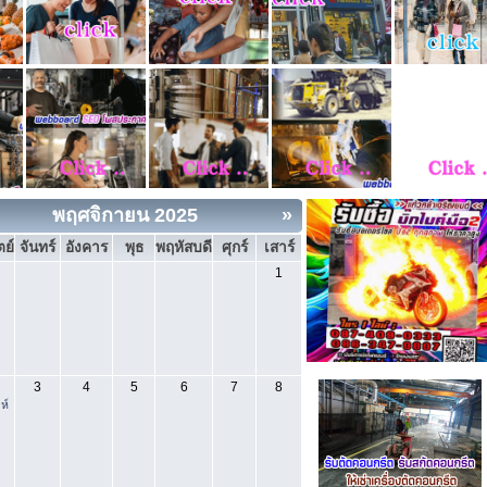
พฤศจิกายน 2025
»
ตย์
จันทร์
อังคาร
พุธ
พฤหัสบดี
ศุกร์
เสาร์
1
3
4
5
6
7
8
ห์