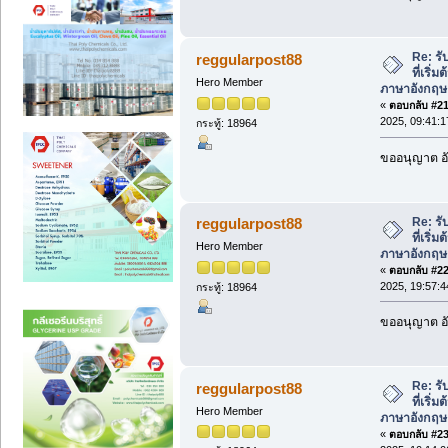
Re: รั
reggularpost88
ที่เริ
Hero Member
ภาษาอังกฤษเ
«
ตอบกลับ #21 
2025, 09:41:1
กระทู้: 18964
ขออนุญาต อั
Re: รั
reggularpost88
ที่เริ
Hero Member
ภาษาอังกฤษเ
«
ตอบกลับ #22 
2025, 19:57:4
กระทู้: 18964
ขออนุญาต อั
Re: รั
reggularpost88
ที่เริ
Hero Member
ภาษาอังกฤษเ
«
ตอบกลับ #23 