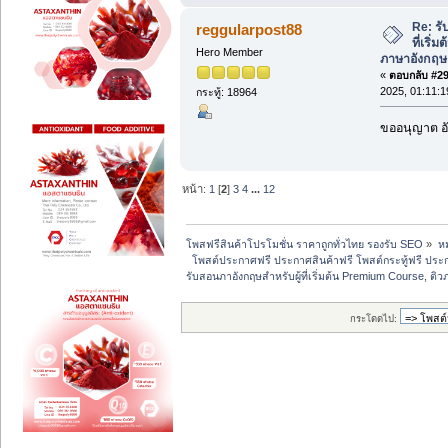
Re: รั
reggularpost88
ที่เริ
Hero Member
ภาษาอังกฤษเ
«
ตอบกลับ #29 
2025, 01:11:1
กระทู้: 18964
ขออนุญาต อั
หน้า:
1
[
2
]
3
4
...
12
โพสฟรีสินค้าโปรโมชั่น ราคาถูกทั่วไทย รองรับ SEO
»
หม
  โพสต์ประกาศฟรี ประกาศสินค้าฟรี โพสต์กระทู้ฟรี ประก
รับสอนภาอังกฤษสำหรับผู้ที่เริ่มต้น Premium Course, ติ
กระโดดไป: