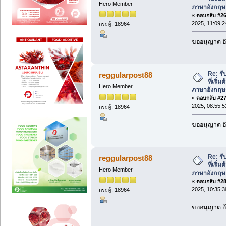
Hero Member
ภาษาอังกฤษเ
«
ตอบกลับ #26 
2025, 11:09:2
กระทู้: 18964
ขออนุญาต อั
Re: รั
reggularpost88
ที่เริ
Hero Member
ภาษาอังกฤษเ
«
ตอบกลับ #27 
2025, 08:55:5
กระทู้: 18964
ขออนุญาต อั
Re: รั
reggularpost88
ที่เริ
Hero Member
ภาษาอังกฤษเ
«
ตอบกลับ #28 
2025, 10:35:3
กระทู้: 18964
ขออนุญาต อั