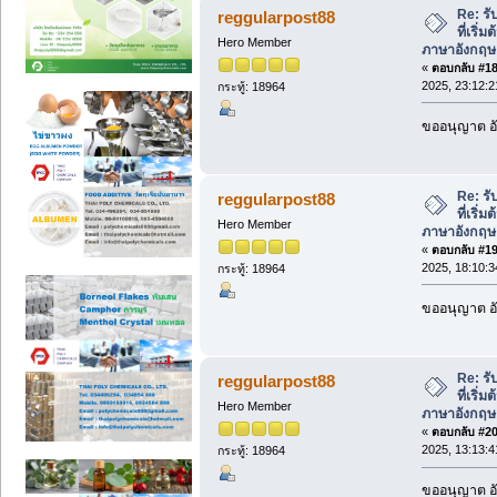
Re: รั
reggularpost88
ที่เริ
Hero Member
ภาษาอังกฤษเ
«
ตอบกลับ #18 
2025, 23:12:2
กระทู้: 18964
ขออนุญาต อั
Re: รั
reggularpost88
ที่เริ
Hero Member
ภาษาอังกฤษเ
«
ตอบกลับ #19 
2025, 18:10:3
กระทู้: 18964
ขออนุญาต อั
Re: รั
reggularpost88
ที่เริ
Hero Member
ภาษาอังกฤษเ
«
ตอบกลับ #20 
2025, 13:13:4
กระทู้: 18964
ขออนุญาต อั