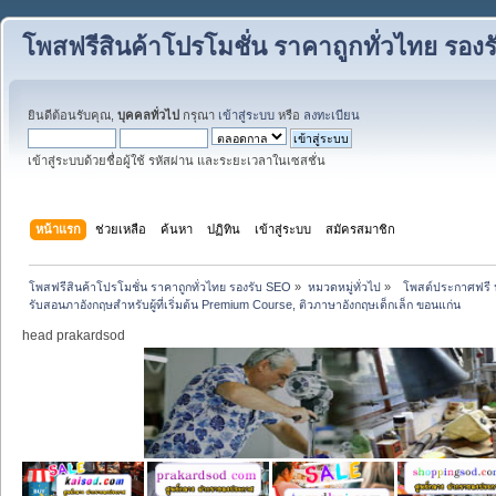
โพสฟรีสินค้าโปรโมชั่น ราคาถูกทั่วไทย รอง
ยินดีต้อนรับคุณ,
บุคคลทั่วไป
กรุณา
เข้าสู่ระบบ
หรือ
ลงทะเบียน
เข้าสู่ระบบด้วยชื่อผู้ใช้ รหัสผ่าน และระยะเวลาในเซสชั่น
หน้าแรก
ช่วยเหลือ
ค้นหา
ปฏิทิน
เข้าสู่ระบบ
สมัครสมาชิก
โพสฟรีสินค้าโปรโมชั่น ราคาถูกทั่วไทย รองรับ SEO
»
หมวดหมู่ทั่วไป
»
  โพสต์ประกาศฟรี ป
รับสอนภาอังกฤษสำหรับผู้ที่เริ่มต้น Premium Course, ติวภาษาอังกฤษเด็กเล็ก ขอนแก่น
head prakardsod