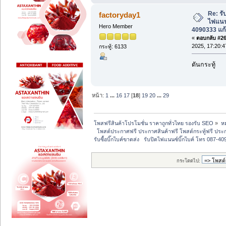
Re: รับ
factoryday1
ไฟแนนซ
Hero Member
4090333 แก้
«
ตอบกลับ #269
2025, 17:20:4
กระทู้: 6133
ดันกระทู้
หน้า:
1
...
16
17
[
18
]
19
20
...
29
โพสฟรีสินค้าโปรโมชั่น ราคาถูกทั่วไทย รองรับ SEO
»
หม
  โพสต์ประกาศฟรี ประกาศสินค้าฟรี โพสต์กระทู้ฟรี ประก
รับซื้อบิ๊กไบค์ขาดส่ง   รับปิดไฟแนนซ์บิ๊กไบค์ โทร 087-4
กระโดดไป: