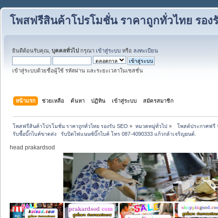
โพสฟรีสินค้าโปรโมชั่น ราคาถูกทั่วไทย รอง
ยินดีต้อนรับคุณ,
บุคคลทั่วไป
กรุณา
เข้าสู่ระบบ
หรือ
ลงทะเบียน
เข้าสู่ระบบด้วยชื่อผู้ใช้ รหัสผ่าน และระยะเวลาในเซสชั่น
หน้าแรก
ช่วยเหลือ
ค้นหา
ปฏิทิน
เข้าสู่ระบบ
สมัครสมาชิก
โพสฟรีสินค้าโปรโมชั่น ราคาถูกทั่วไทย รองรับ SEO
»
หมวดหมู่ทั่วไป
»
  โพสต์ประกาศฟรี ป
รับซื้อบิ๊กไบค์ขาดส่ง   รับปิดไฟแนนซ์บิ๊กไบค์ โทร 087-4090333 แก้วกล้าเจริญยนต์.
head prakardsod