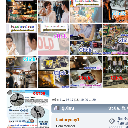
หน้า:
1
...
16
17
[
18
]
19
20
...
29
ผู้เขียน
หัวข้อ: รับ
4090333 แก้วกล้าเจริญยนต์. (อ่าน 39420
Re: รับ
factoryday1
ไฟแนนซ
Hero Member