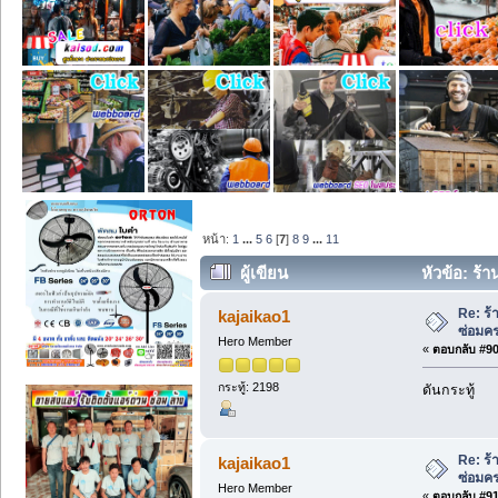
หน้า:
1
...
5
6
[
7
]
8
9
...
11
ผู้เขียน
หัวข้อ: ร้
Re: ร้
kajaikao1
ซ่อมค
Hero Member
«
ตอบกลับ #90 
กระทู้: 2198
ดันกระทู้
Re: ร้
kajaikao1
ซ่อมค
Hero Member
«
ตอบกลับ #91 