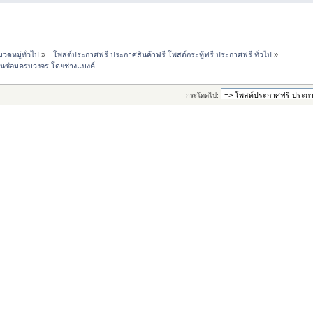
วดหมู่ทั่วไป
»
  โพสต์ประกาศฟรี ประกาศสินค้าฟรี โพสต์กระทู้ฟรี ประกาศฟรี ทั่วไป
»
ะงานซ่อมครบวงจร โดยช่างแบงค์
กระโดดไป: