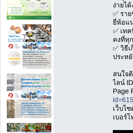
ง่ายได้
✅ รายช
ยี่ห้อ
✅ เทคน
คงที่ทุก
✅ วิธีเ
ประหยัด
สนใจต
ไลน์ 
Page 
id=61
เว็บไซด
เบอร์โ