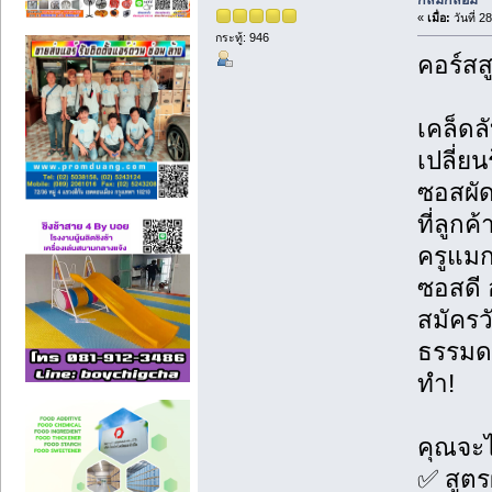
กลมกล่อม
«
เมื่อ:
วันที่ 2
กระทู้: 946
คอร์สส
เคล็ดล
เปลี่ย
ซอสผั
ที่ลูก
ครูแมก
ซอสดี 
สมัครวั
ธรรมดา
ทำ!
คุณจะได
✅ สูตร