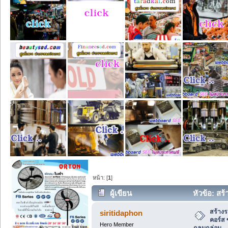
หน้า: [
1
]
ผู้เขียน
หัวข้อ: สร
ชาติกลมกล่อม (อ่าน 12 ครั้ง)
สร้าง
siritidaphon
คอร์ส
Hero Member