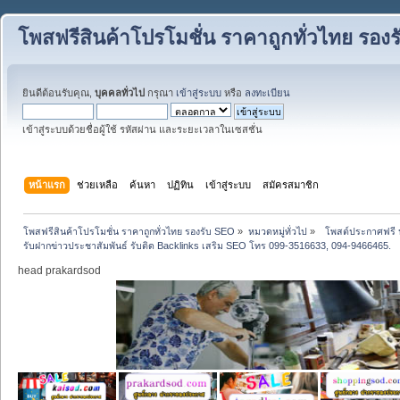
โพสฟรีสินค้าโปรโมชั่น ราคาถูกทั่วไทย รอง
ยินดีต้อนรับคุณ,
บุคคลทั่วไป
กรุณา
เข้าสู่ระบบ
หรือ
ลงทะเบียน
เข้าสู่ระบบด้วยชื่อผู้ใช้ รหัสผ่าน และระยะเวลาในเซสชั่น
หน้าแรก
ช่วยเหลือ
ค้นหา
ปฏิทิน
เข้าสู่ระบบ
สมัครสมาชิก
โพสฟรีสินค้าโปรโมชั่น ราคาถูกทั่วไทย รองรับ SEO
»
หมวดหมู่ทั่วไป
»
  โพสต์ประกาศฟรี ป
รับฝากข่าวประชาสัมพันธ์ รับติด Backlinks เสริม SEO โทร 099-3516633, 094-9466465.
head prakardsod