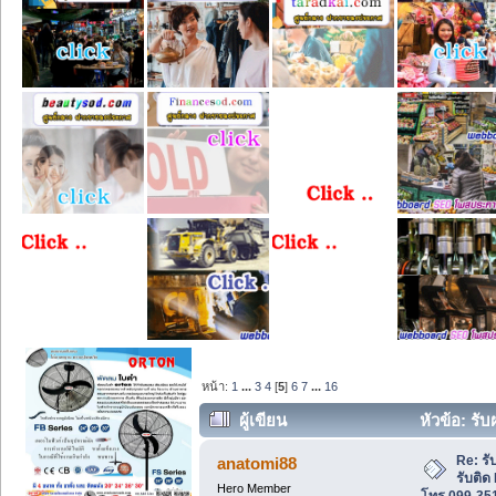
หน้า:
1
...
3
4
[
5
]
6
7
...
16
ผู้เขียน
หัวข้อ: รั
SEO โทร 099-3516633, 094-9466465. (อ
Re: รั
anatomi88
รับติด
Hero Member