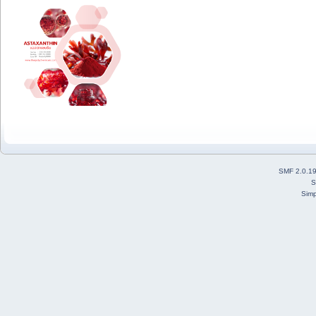
SMF 2.0.1
S
Simp