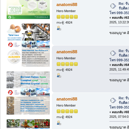
Re: รั
anatomi88
รับติด
Hero Member
โทร 099-35
«
ตอบกลับ #63 
2025, 13:22:3
กระทู้: 4924
ขออนุญาต อั
Re: รั
anatomi88
รับติด
Hero Member
โทร 099-35
«
ตอบกลับ #64 
2025, 11:49:4
กระทู้: 4924
ขออนุญาต อั
Re: รั
anatomi88
รับติด
Hero Member
โทร 099-35
«
ตอบกลับ #65 
2025, 07:54:0
กระทู้: 4924
ขออนุญาต อั