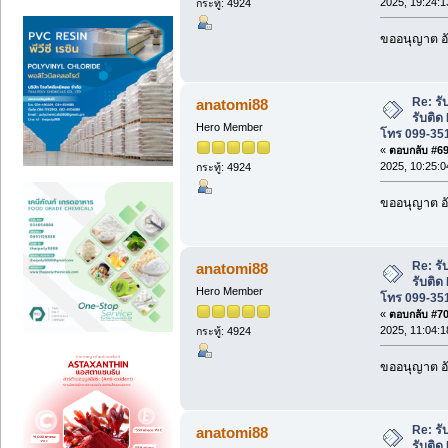
2025, 19:24:1
กระทู้: 4924
ขออนุญาต อั
Re: รั
anatomi88
รับติด
Hero Member
โทร 099-35
«
ตอบกลับ #69 
2025, 10:25:0
กระทู้: 4924
ขออนุญาต อั
Re: รั
anatomi88
รับติด
Hero Member
โทร 099-35
«
ตอบกลับ #70 
2025, 11:04:1
กระทู้: 4924
ขออนุญาต อั
Re: รั
anatomi88
รับติด